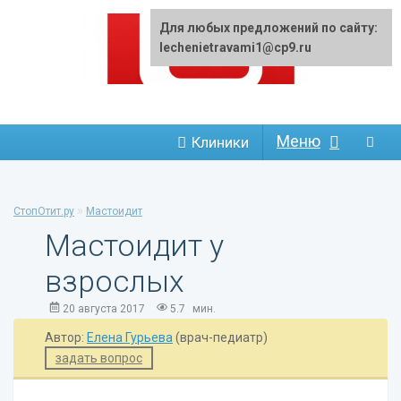
Для любых предложений по сайту:
lechenietravami1@cp9.ru
Меню
Клиники
»
СтопОтит.ру
Мастоидит
Мастоидит у
взрослых
20 августа 2017
5.7
мин.
Автор:
Елена Гурьева
(врач-педиатр)
задать вопрос