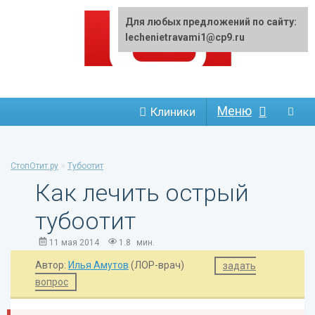
Для любых предложений по сайту:
lechenietravami1@cp9.ru
Меню
Клиники
»
СтопОтит.ру
Тубоотит
Как лечить острый
тубоотит
11 мая 2014
1.8
мин.
Автор:
Илья Амутов
(ЛОР-врач)
задать
вопрос