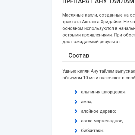
ПРЕПАРАТ АНУ ТАЙЛАМ
Масляные капли, созданные на ос
трактата Аштанга Хридайям. Не я
основном используются в начальн
острыми проявлениями. При обост
даст ожидаемый результат.
Состав
Ушные капли Ану тайлам выпускаю
объемом 10 мл и включают в сво
альпиния шпорцевая;
амла;
алойное дерево;
аэгле мармеладное;
бибхитаки;