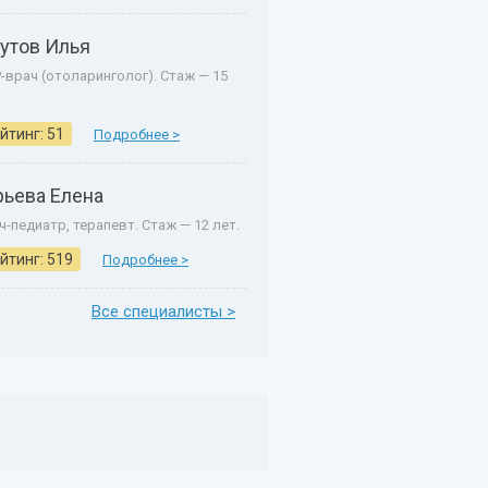
утов Илья
-врач (отоларинголог). Стаж — 15
.
йтинг: 51
Подробнее >
рьева Елена
ч-педиатр, терапевт. Стаж — 12 лет.
йтинг: 519
Подробнее >
Все специалисты >