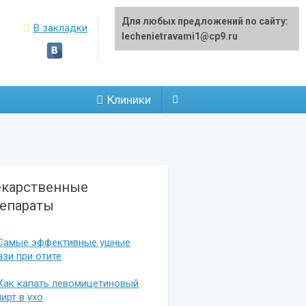
Для любых предложений по сайту:
В закладки
lechenietravami1@cp9.ru
Клиники
карственные
епараты
Самые эффективные ушные
ази при отите
Как капать левомицетиновый
ирт в ухо