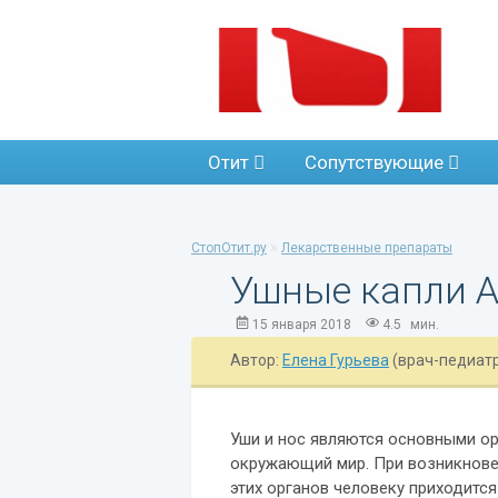
Отит
Сопутствующие
»
СтопОтит.ру
Лекарственные препараты
Ушные капли А
15 января 2018
4.5
мин.
Автор:
Елена Гурьева
(врач-педиат
Уши и нос являются основными о
окружающий мир. При возникнове
этих органов человеку приходитс