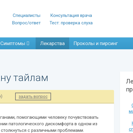
Специалисты
Консультация врача
Вопрос/ответ
Тест: проверка слуха
Симптомы
Лекарства
Проколы и пирсинг
ну тайлам
Ле
пр
р)
задать вопрос
м
рганами, помогающими человеку почувствовать
нии патологического дискомфорта в одном из
сп
я столкнуться с различными проблемами.