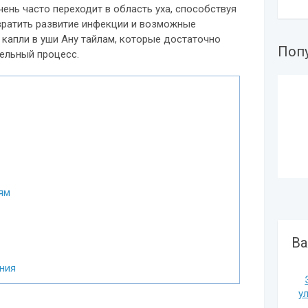
ень часто переходит в область уха, способствуя
вратить развитие инфекции и возможные
капли в уши Ану тайлам, которые достаточно
Поп
ельный процесс.
ям
Ва
ения
у