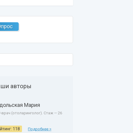
Опрос
ши авторы
дольская Мария
-врач (отоларинголог). Стаж — 26
.
йтинг: 118
Подробнее >