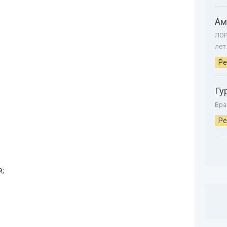
Ам
ЛОР
лет
Ре
Гу
Вра
Ре
;