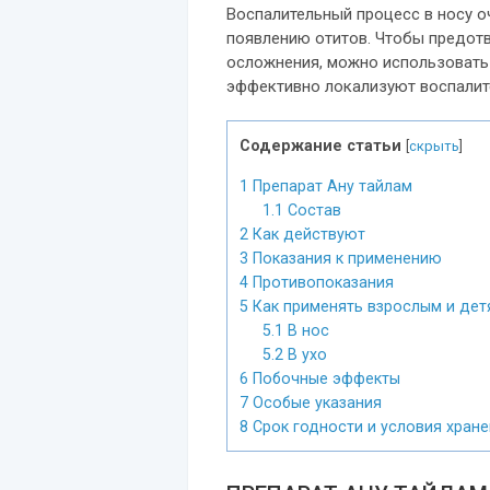
Воспалительный процесс в носу оч
появлению отитов. Чтобы предот
осложнения, можно использовать 
эффективно локализуют воспалит
Содержание статьи
[
скрыть
]
1
Препарат Ану тайлам
1.1
Состав
2
Как действуют
3
Показания к применению
4
Противопоказания
5
Как применять взрослым и дет
5.1
В нос
5.2
В ухо
6
Побочные эффекты
7
Особые указания
8
Срок годности и условия хран