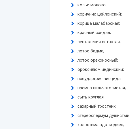
козье молоко;
коричник цейлонский;
корица малабарская;
красный сандал;
лептадения сетчатая;
лотос бадма;
лотос орехоносный;
ороксилюм индийский;
псеудартрия висцида;
премна пильчатолистая;
сыть круглая;
сахарный тростник;
стереоспермум душистый
холостема ада-кодиен;