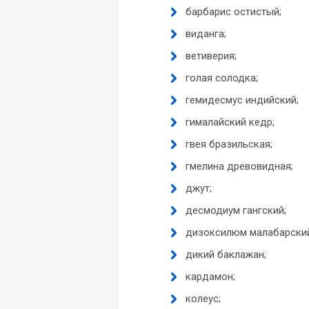
барбарис остистый;
виданга;
ветиверия;
голая солодка;
гемидесмус индийский;
гималайский кедр;
гвея бразильская;
гмелина древовидная;
джут;
десмодиум гангский;
дизоксилюм малабарский
дикий баклажан;
кардамон;
колеус;