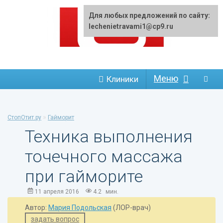
Для любых предложений по сайту:
lechenietravami1@cp9.ru
Меню
Клиники
»
СтопОтит.ру
Гайморит
Техника выполнения
точечного массажа
при гайморите
11 апреля 2016
4.2
мин.
Автор:
Мария Подольская
(ЛОР-врач)
задать вопрос