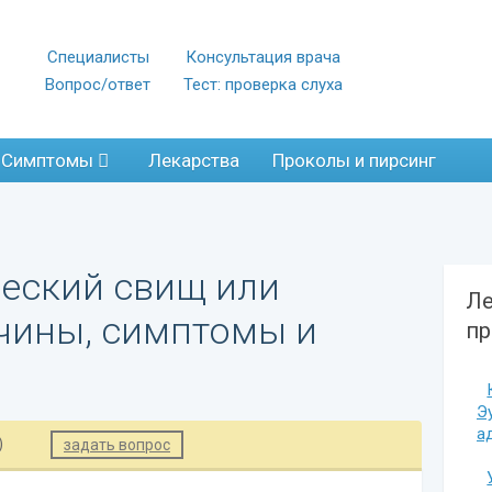
Специалисты
Консультация врача
Вопрос/ответ
Тест: проверка слуха
Симптомы
Лекарства
Проколы и пирсинг
еский свищ или
Ле
чины, симптомы и
пр
Э
а
)
задать вопрос