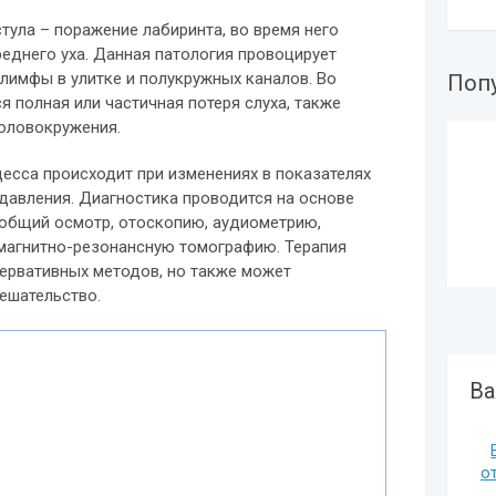
ула – поражение лабиринта, во время него
реднего уха. Данная патология провоцирует
лимфы в улитке и полукружных каналов. Во
Поп
я полная или частичная потеря слуха, также
головокружения.
есса происходит при изменениях в показателях
давления. Диагностика проводится на основе
 общий осмотр, отоскопию, аудиометрию,
магнитно-резонансную томографию. Терапия
ервативных методов, но также может
мешательство.
Ва
о