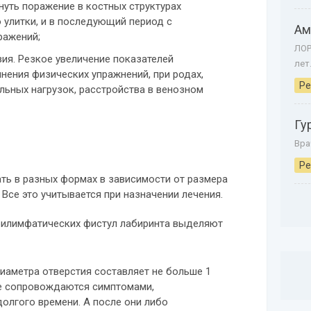
нуть поражение в костных структурах
о улитки, и в последующий период с
Ам
ражений;
ЛОР
зия. Резкое увеличение показателей
лет
нения физических упражнений, при родах,
Ре
ьных нагрузок, расстройства в венозном
Гу
Вра
Ре
ть в разных формах в зависимости от размера
 Все это учитывается при назначении лечения.
ерилимфатических фистул лабиринта выделяют
иаметра отверстия составляет не больше 1
е сопровождаются симптомами,
долгого времени. А после они либо