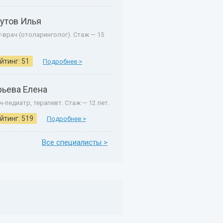
утов Илья
-врач (отоларинголог). Стаж — 15
.
йтинг: 51
Подробнее >
рьева Елена
ч-педиатр, терапевт. Стаж — 12 лет.
йтинг: 519
Подробнее >
Все специалисты >