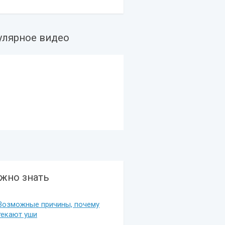
улярное видео
жно знать
Возможные причины, почему
текают уши