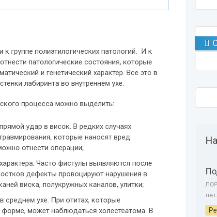
 к группе полиэтилогических патологий. И к
тнести патологические состояния, которые
матический и генетический характер. Все это в
стенки лабиринта во внутреннем ухе.
еского процесса можно выделить:
прямой удар в висок. В редких случаях
травмирования, которые наносят вред
На
можно отнести операции;
характера. Часто фистулы выявляются после
По
дростков дефекты провоцируют нарушения в
аней виска, полукружных каналов, улитки;
ЛОР
лет
в среднем ухе. При отитах, которые
Ре
 форме, может наблюдаться холестеатома. В