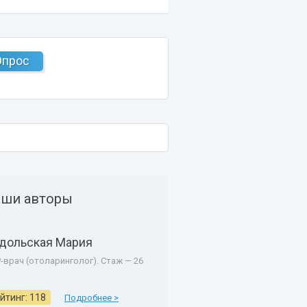
Опрос
ши авторы
дольская Мария
-врач (отоларинголог). Стаж — 26
.
йтинг: 118
Подробнее >