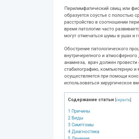
Перилимфатический свищ или фист
образуется соустье с полостью с
расстройство в соотношении пери
время патологии часто развиваетс
могут отмечаться шумы в ушах и 
Обострение патологического проц
внутричерепного и атмосферного 
анамнеза, врач должен провести
стабилографию, компьютерную и 
осуществляется при помощи конс
использоваться хирургическое в
Содержание статьи
[
скрыть
]
1
Причины
2
Виды
3
Симптомы
4
Диагностика
5
Лечение