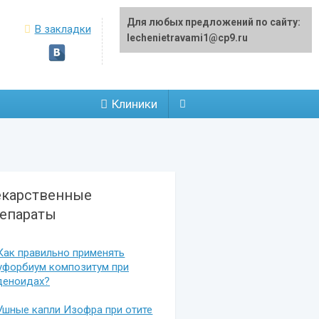
Для любых предложений по сайту:
В закладки
lechenietravami1@cp9.ru
Клиники
карственные
епараты
Как правильно применять
уфорбиум композитум при
деноидах?
Ушные капли Изофра при отите