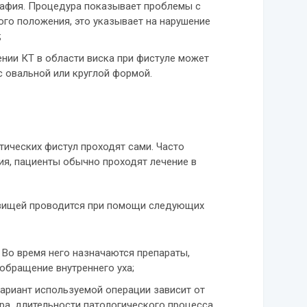
афия. Процедура показывает проблемы с
го положения, это указывает на нарушение
;
нии КТ в области виска при фистуле может
с овальной или круглой формой.
ических фистул проходят сами. Часто
ия, пациенты обычно проходят лечение в
свищей проводится при помощи следующих
 Во время него назначаются препараты,
обращение внутреннего уха;
Вариант используемой операции зависит от
ра, длительности патологического процесса.