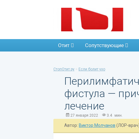
Отит
Сопутствующие
»
СтопОтит.ру
Если болит ухо
Перилимфатич
фистула — при
лечение
27 января 2022
3.4
мин.
Автор:
Виктор Молчанов
(ЛОР-врач