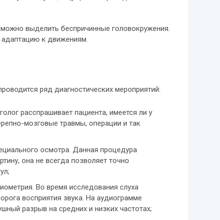
 можно выделить беспричинные головокружения.
 адаптацию к движениям.
проводится ряд диагностических мероприятий:
голог расспрашивает пациента, имеется ли у
черепно-мозговые травмы, операции и так
ециального осмотра. Данная процедура
тину, она не всегда позволяет точно
ул;
иометрия. Во время исследования слуха
орога восприятия звука. На аудиограмме
шный разрыв на средних и низких частотах;