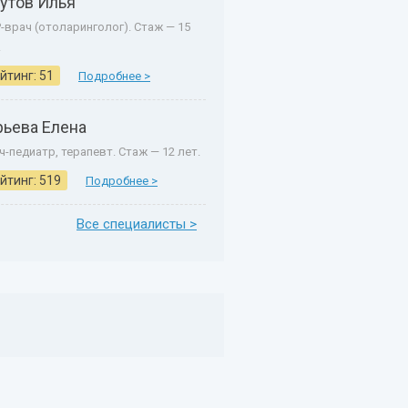
утов Илья
-врач (отоларинголог). Стаж — 15
.
йтинг: 51
Подробнее >
рьева Елена
ч-педиатр, терапевт. Стаж — 12 лет.
йтинг: 519
Подробнее >
Все специалисты >