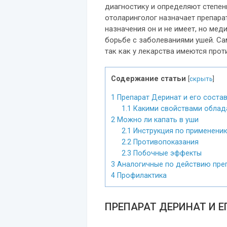
диагностику и определяют степен
отоларинголог назначает препарат
назначения он и не имеет, но ме
борьбе с заболеваниями ушей. Са
так как у лекарства имеются прот
Содержание статьи
[
скрыть
]
1
Препарат Деринат и его соста
1.1
Какими свойствами облада
2
Можно ли капать в уши
2.1
Инструкция по применению
2.2
Противопоказания
2.3
Побочные эффекты
3
Аналогичные по действию пре
4
Профилактика
ПРЕПАРАТ ДЕРИНАТ И Е