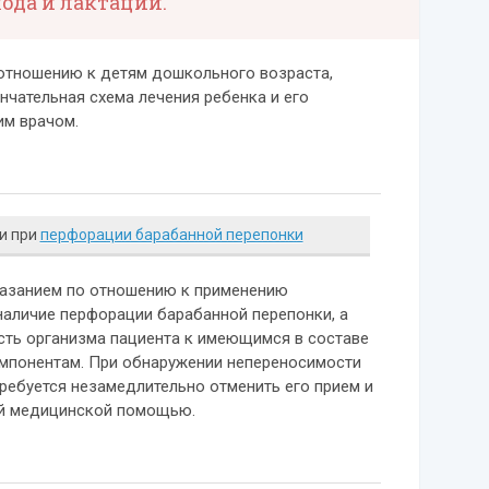
да и лактации.
 отношению к детям дошкольного возраста,
нчательная схема лечения ребенка и его
им врачом.
и при
перфорации барабанной перепонки
азанием по отношению к применению
наличие перфорации барабанной перепонки, а
сть организма пациента к имеющимся в составе
мпонентам. При обнаружении непереносимости
требуется незамедлительно отменить его прием и
ой медицинской помощью.