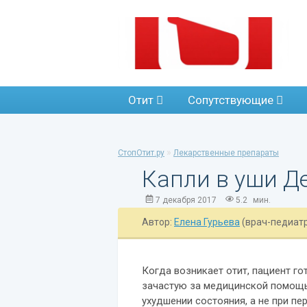
Отит
Сопутствующие
»
СтопОтит.ру
Лекарственные препараты
Капли в уши Д
7 декабря 2017
5.2
мин.
Автор:
Елена Гурьева
(врач-педиат
Когда возникает отит, пациент го
зачастую за медицинской помощ
ухудшении состояния, а не при п