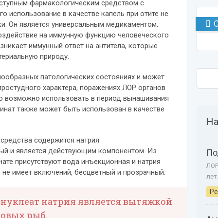
ступным фармакологическим средством с
о использование в качестве капель при отите не
и. Он является универсальным медикаментом,
оздействие на иммунную функцию человеческого
озникает иммунный ответ на антитела, которые
териальную природу.
нообразных патологических состояниях и может
простудного характера, поражениях ЛОР органов
го возможно использовать в период вынашивания
ринат также может быть использован в качестве
На
 средства содержится натрия
рый и является действующим компонентом. Из
По
ате присутствуют вода инъекционная и натрия
ЛОР
 не имеет включений, бесцветный и прозрачный.
лет
Ре
онуклеат натрия является вытяжкой
ровых рыб.