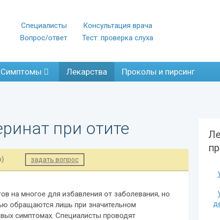
Специалисты
Консультация врача
Вопрос/ответ
Тест: проверка слуха
Симптомы
Лекарства
Проколы и пирсинг
еринат при отите
Ле
пр
р)
задать вопрос
тов на многое для избавления от заболевания, но
д
ью обращаются лишь при значительном
ервых симптомах. Специалисты проводят