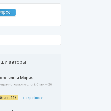
Опрос
ши авторы
дольская Мария
-врач (отоларинголог). Стаж — 26
.
йтинг: 118
Подробнее >