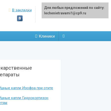
Для любых предложений по сайту:
В закладки
lechenietravami1@cp9.ru
Клиники
карственные
епараты
Ушные капли Изофра при отите
Ушные капли Гидрокортизон
етям