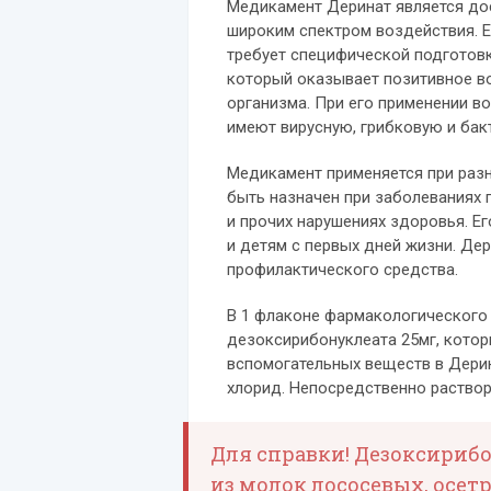
Медикамент Деринат является до
широким спектром воздействия. Ег
требует специфической подготовк
который оказывает позитивное в
организма. При его применении в
имеют вирусную, грибковую и бак
Медикамент применяется при раз
быть назначен при заболеваниях 
и прочих нарушениях здоровья. Е
и детям с первых дней жизни. Де
профилактического средства.
В 1 флаконе фармакологического
дезоксирибонуклеата 25мг, кото
вспомогательных веществ в Дерин
хлорид. Непосредственно раствор
Для справки! Дезоксириб
из молок лососевых, осет