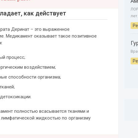
Ам
ЛОР
ладает, как действует
лет
Ре
арата Деринат – это выраженное
е. Медикамент оказывает такое позитивное
Гу
м:
Вра
ый процесс;
Ре
ергическим воздействием;
ные способности организма;
тканей;
 детоксикации.
камент полностью всасывается тканями и
с лимфатической жидкостью по организму