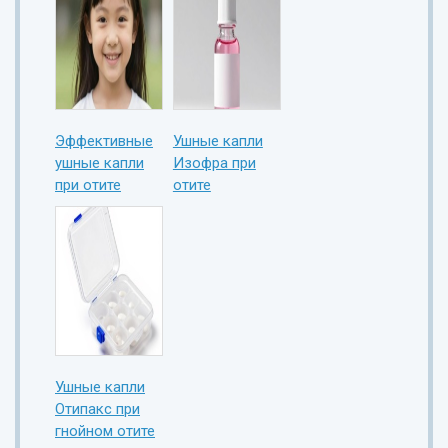
Эффективные
Ушные капли
ушные капли
Изофра при
при отите
отите
Ушные капли
Отипакс при
гнойном отите