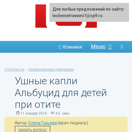
Для любых предложений по сайту:
lechenietravami1@cp9.ru
Меню
Клиники
»
СтопОтит.ру
Лекарственные препараты
Ушные капли
Альбуцид для детей
при отите
11 января 2018
4.6
мин.
Автор:
Елена Гурьева
(врач-педиатр)
задать вопрос