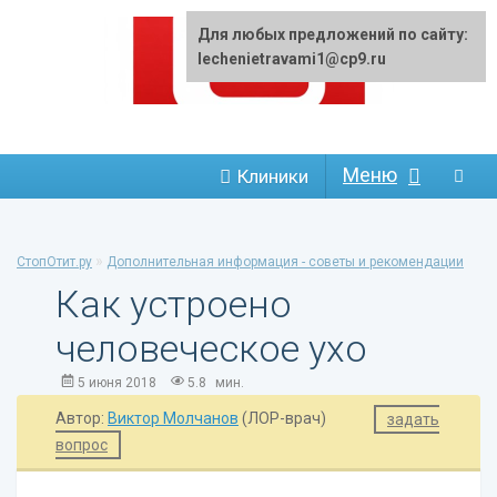
Для любых предложений по сайту:
lechenietravami1@cp9.ru
Меню
Клиники
»
СтопОтит.ру
Дополнительная информация - советы и рекомендации
Как устроено
человеческое ухо
5 июня 2018
5.8
мин.
Автор:
Виктор Молчанов
(ЛОР-врач)
задать
вопрос