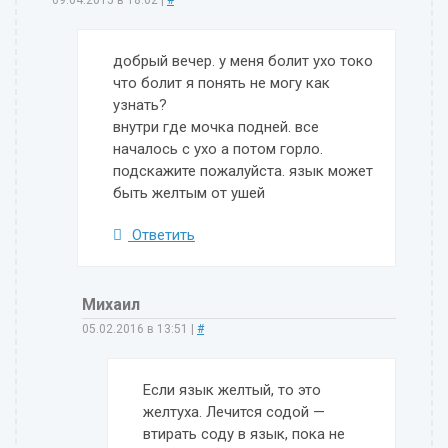
09.04.2015 в 18:02
|
#
добрый вечер. у меня болит ухо токо
что болит я понять не могу как
узнать?
внутри где мочка подней. все
началось с ухо а потом горло.
подскажите пожалуйста. язык может
быть желтым от ушей
Ответить
Михаил
05.02.2016 в 13:51
|
#
Если язык желтый, то это
желтуха. Лечится содой —
втирать соду в язык, пока не