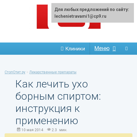
Для любых предложений по сайту:
lechenietravami1@cp9.ru
Меню
Клиники
»
СтопОтит.ру
Лекарственные препараты
Как лечить ухо
борным спиртом:
инструкция к
применению
10 мая 2014
2.3
мин.