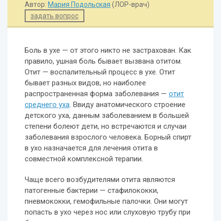
Автор:
Мария Подольская
(ЛОР-врач)
задать вопрос
Боль в ухе — от этого никто не застрахован. Как
правило, ушная боль бывает вызвана отитом.
Отит — воспалительный процесс в ухе. Отит
бывает разных видов, но наиболее
распространенная форма заболевания —
отит
среднего уха
. Ввиду анатомического строение
детского уха, данным заболеванием в большей
степени болеют дети, но встречаются и случаи
заболевания взрослого человека. Борный спирт
в ухо назначается для лечения отита в
совместной комплексной терапии.
Чаще всего возбудителями отита являются
патогенные бактерии — стафилококки,
пневмококки, гемофильные палочки. Они могут
попасть в ухо через нос или слуховую трубу при