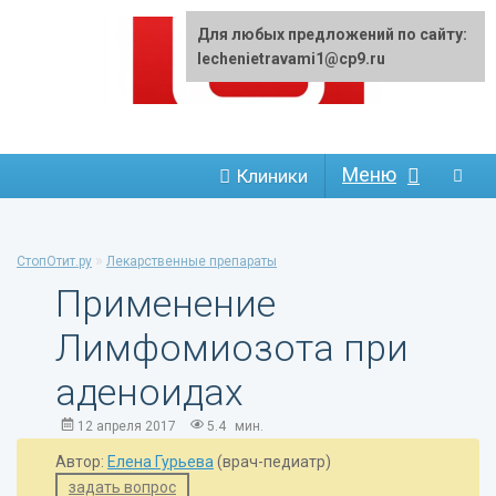
Для любых предложений по сайту:
lechenietravami1@cp9.ru
Меню
Клиники
»
СтопОтит.ру
Лекарственные препараты
Применение
Лимфомиозота при
аденоидах
12 апреля 2017
5.4
мин.
Автор:
Елена Гурьева
(врач-педиатр)
задать вопрос