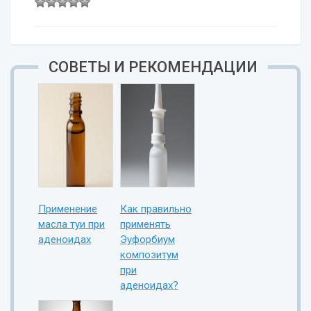
СОВЕТЫ И РЕКОМЕНДАЦИИ
Применение
Как правильно
масла туи при
применять
аденоидах
Эуфорбиум
композитум
при
аденоидах?