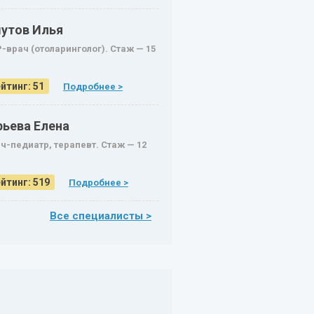
утов Илья
-врач (отоларинголог). Стаж — 15
.
йтинг: 51
Подробнее >
рьева Елена
ч-педиатр, терапевт. Стаж — 12
.
йтинг: 519
Подробнее >
Все специалисты >