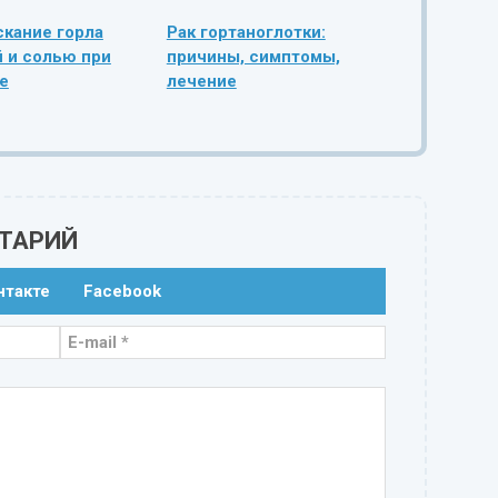
кание горла
Рак гортаноглотки:
 и солью при
причины, симптомы,
е
лечение
ТАРИЙ
нтакте
Facebook