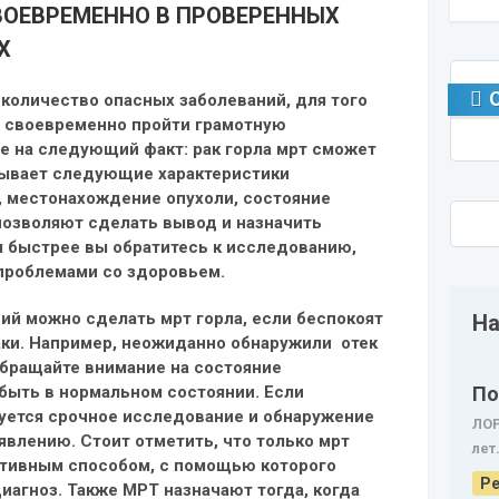
ОЕВРЕМЕННО В ПРОВЕРЕННЫХ
АХ
количество опасных заболеваний, для того
т своевременно пройти грамотную
е на следующий факт: рак горла мрт сможет
зывает следующие характеристики
, местонахождение опухоли, состояние
позволяют сделать вывод и назначить
 быстрее вы обратитесь к исследованию,
 проблемами со здоровьем.
ний можно сделать мрт горла
,
если беспокоят
На
ки. Например, неожиданно обнаружили отек
Обращайте внимание на состояние
По
быть в нормальном состоянии. Если
буется срочное исследование и обнаружение
ЛОР
влению. Стоит отметить, что только мрт
лет
ативным способом, с помощью которого
Ре
агноз. Также МРТ назначают тогда, когда