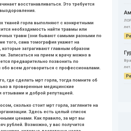
ачинает восстанавливаться. Это требуется
 выздоровления.
Ам
ЛОР
их тканей горла выполняют с конкретными
лет
сится необходимость найти травмы или
ичных травм (они бывают самыми разными по
Ре
ме того, сама томография укажет на
, которые затрагивают главным образом
Гу
ки. Записаться на прием к врачу можно в
Вра
уется предварительно позвонить по
лет
и обо всем договориться с профессионалами.
Ре
о, где сделать мрт горла, тогда помните об
лько в проверенные медицинские
 отзывами и доброй репутацией.
сом, сколько стоит мрт горла, загляните на
организации. Здесь есть целый список
чными ценами. Как правило, за мрт вы
яч рублей. Возможно, у вас получится
 акциями, которые достаточно часто