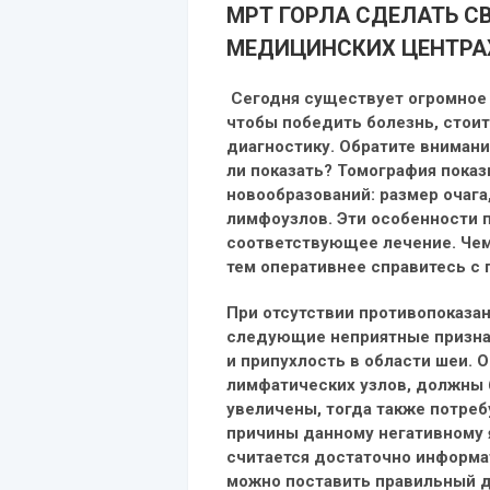
М
РТ ГОРЛА СДЕЛАТЬ
СВ
МЕДИЦИНСКИХ ЦЕНТР
Сегодня существует огромное 
чтобы победить болезнь, стои
диагностику. Обратите внимани
ли показать? Томография пока
новообразований: размер очага
лимфоузлов. Эти особенности 
соответствующее лечение. Чем
тем оперативнее справитесь с
При отсутствии противопоказа
следующие неприятные призна
и припухлость в области шеи. 
лимфатических узлов, должны 
увеличены, тогда также потре
причины данному негативному я
считается достаточно информ
можно поставить правильный ди