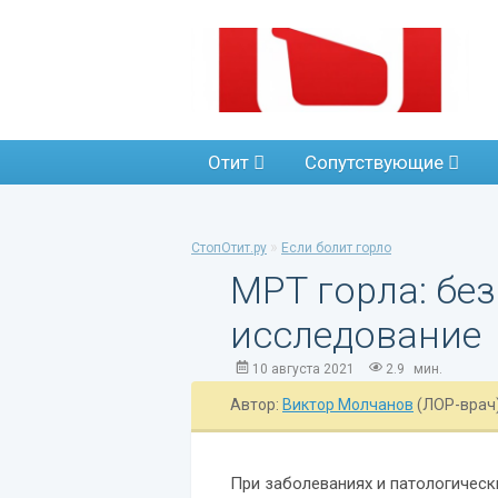
Отит
Сопутствующие
»
СтопОтит.ру
Если болит горло
МРТ горла: бе
исследование
10 августа 2021
2.9
мин.
Автор:
Виктор Молчанов
(ЛОР-врач
При заболеваниях и патологическ