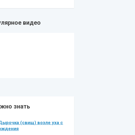
улярное видео
жно знать
Дырочка (свищ) возле уха с
ождения