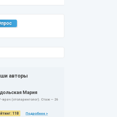
Опрос
ши авторы
дольская Мария
-врач (отоларинголог). Стаж — 26
.
йтинг: 118
Подробнее >