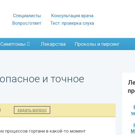
Специалисты
Консультация врача
Вопрос/ответ
Тест: проверка слуха
Симптомы
Лекарства
Проколы и пирсинг
зопасное и точное
Ле
пр
)
задать вопрос
ч
М
их процессов гортани в какой-то момент