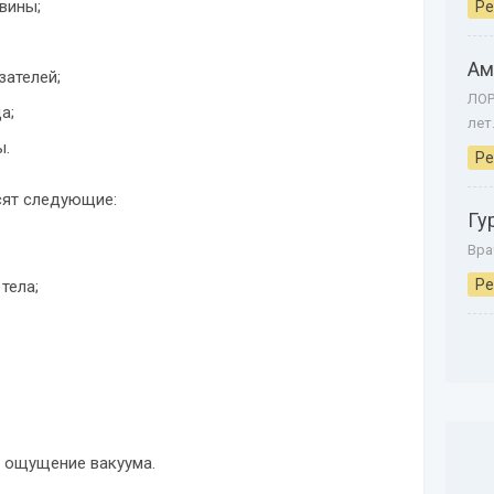
вины;
Ре
Ам
зателей;
ЛОР
а;
лет
ы.
Ре
сят следующие:
Гу
Вра
Ре
тела;
, ощущение вакуума.