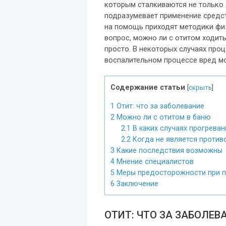
которым сталкиваются не только д
подразумевает применение средс
на помощь приходят методики физ
вопрос, можно ли с отитом ходить
просто. В некоторых случаях проц
воспалительном процессе вред м
Содержание статьи
[
скрыть
]
1
Отит: что за заболевание
2
Можно ли с отитом в баню
2.1
В каких случаях прогрева
2.2
Когда не является против
3
Какие последствия возможны
4
Мнение специалистов
5
Меры предосторожности при п
6
Заключение
ОТИТ: ЧТО ЗА ЗАБОЛЕВ