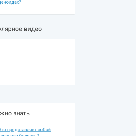
деноидах?
улярное видео
жно знать
Что представляет собой
ессонная болезнь?