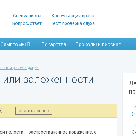
Специалисты
Консультация врача
Вопрос/ответ
Тест: проверка слуха
Симптомы
Лекарства
Проколы и пирсинг
оветы и рекомендации
е или заложенности
Ле
пр
р)
задать вопрос
(
Э
ой полости – распространенное поражение, с