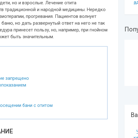
а
ети, но и взрослые. Лечение отита
тв традиционной и народной медицины. Нередко
иотерапии, прогревания. Пациентов волнует
 баню, но дать развернутый ответ на него не так
Поп
едура принесет пользу, но, например, при гнойном
ожет быть значительным.
ние запрещено
опоказанием
осещении бани с отитом
Ва
АНИЕ
к