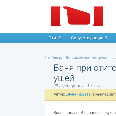
Отит
Сопутствующие
»
СтопОтит.ру
Дополнительная информация - с
Баня при отит
ушей
27 декабря 2017
5.3
мин.
Автор:
Елена Гурьева
(врач-педиат
Воспалительный процесс в слухов