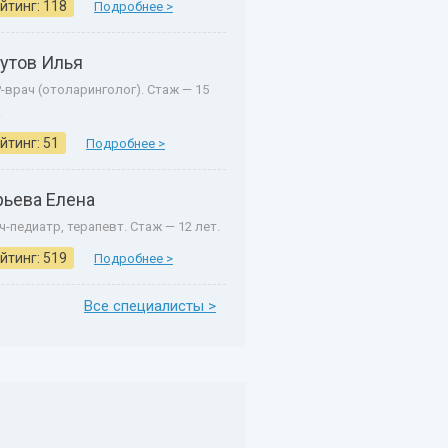
йтинг: 118
Подробнее >
утов Илья
-врач (отоларинголог). Стаж — 15
.
йтинг: 51
Подробнее >
рьева Елена
ч-педиатр, терапевт. Стаж — 12 лет.
йтинг: 519
Подробнее >
Все специалисты >