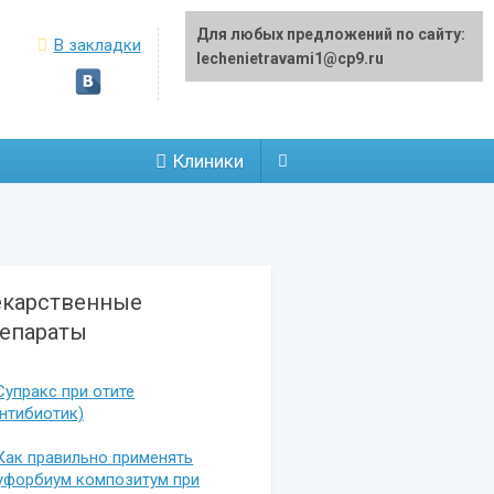
Для любых предложений по сайту:
В закладки
lechenietravami1@cp9.ru
Клиники
карственные
епараты
Супракс при отите
антибиотик)
Как правильно применять
уфорбиум композитум при