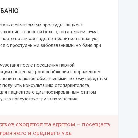
 БАНЮ
тать с симптомами простуды: пациент
сталостью, головной болью, ощущением шума,
 часто возникает идея отправиться в парную.
ся с простудными заболеваниями, но баня при
чувствия после посещения парной
зации процесса кровоснабжения в пораженном
енения являются обманчивыми, потому перед тем
т получить консультацию отоларинголога.
для пациентов с диагностированным отитом
му что присутствует риск проявления
иков сходятся на едином – посещать
реннего и среднего уха